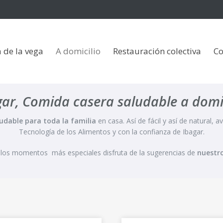
vega
A domicilio
Restauración colectiva
Contacto
 de la vega
A domicilio
Restauración colectiva
Co
gar, Comida casera saludable a domic
dable para toda la familia
en casa. Así de fácil y así de natural, a
Tecnología de los Alimentos y con la confianza de Ibagar.
 los momentos más especiales disfruta de la sugerencias de
nuestro