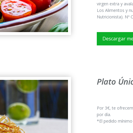
virgen extra y aval
Los Alimentos y nu
Nutricionista). Nº
Descargar m
Plato Únic
Por 3€, te ofrecemo
por día.
*El pedido mínimo 