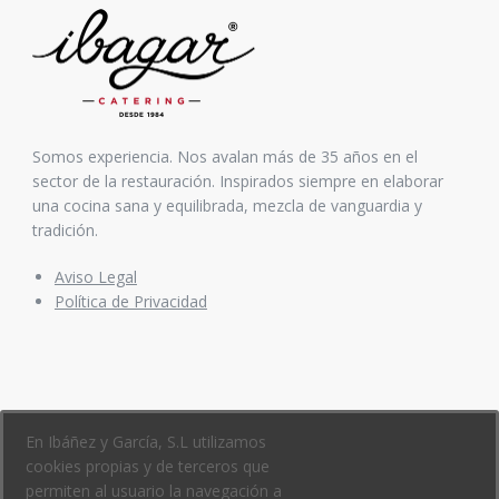
Somos experiencia. Nos avalan más de 35 años en el
sector de la restauración. Inspirados siempre en elaborar
una cocina sana y equilibrada, mezcla de vanguardia y
tradición.
Aviso Legal
Política de Privacidad
CONTACTO
En Ibáñez y García, S.L utilizamos
cookies propias y de terceros que
permiten al usuario la navegación a
PoI. San Cayetano. C/ España Nº 10