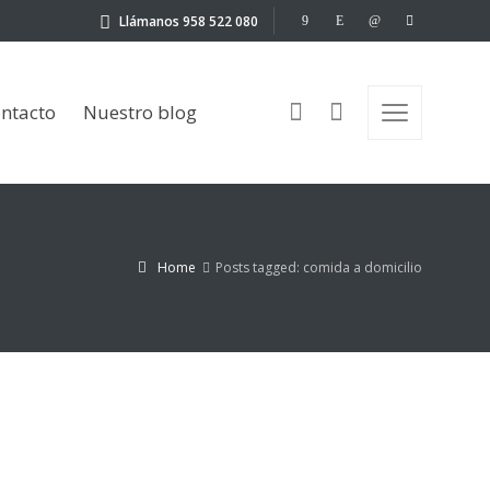
Llámanos 958 522 080
Nuestro blog
ntacto
Nuestro blog
Home
Posts tagged: comida a domicilio