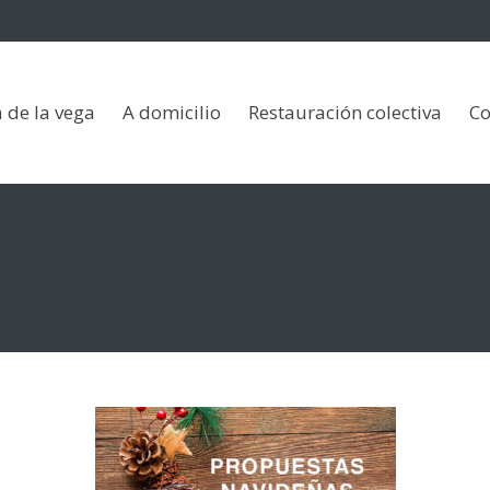
vega
A domicilio
Restauración colectiva
Contacto
 de la vega
A domicilio
Restauración colectiva
Co